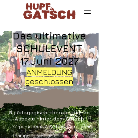
Das ultimative
SCHULEVENT
17.Juni 2027
ANMELDUNG
geschlossen
5 pädagogisch-therapeutische
Aspekte hinter dem Gatsch
Körperschema & Selbstwahrnehmung
Teamgeist & Soziales Lernen