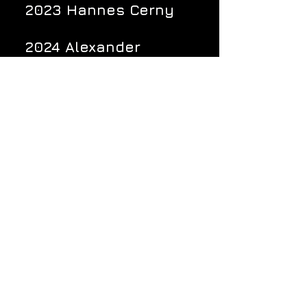
2023 Hannes Cerny
2024 Alexander
Wurzinger
2025 Ralph Dollmann
Jeremias Iby
Andreas Pfleger
2026 Alexander
Wurzinger
Elischa Iby
Jeremias Iby
Je
J
Das kann ich auch!