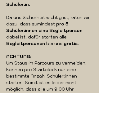
Schüler:in.
Da uns Sicherheit wichtig ist, raten wir 
dazu, dass zumindest 
pro 5 
Schüler:innen eine Begleitperson
dabei ist, dafür starten alle 
Begleitpersonen
 bei uns 
gratis
!
ACHTUNG:
Um Staus im Parcours zu vermeiden, 
können pro Startblock nur eine 
bestimmte Anzahl Schüler:innen 
starten. Somit ist es leider nicht 
möglich, dass alle um 9:00 Uhr 
starten. Je früher ihr euch anmeldet, 
desto eher bekommt ihr eure 
Wunschstartzeit - also nicht zu lange 
warten!
Mehr anzeigen