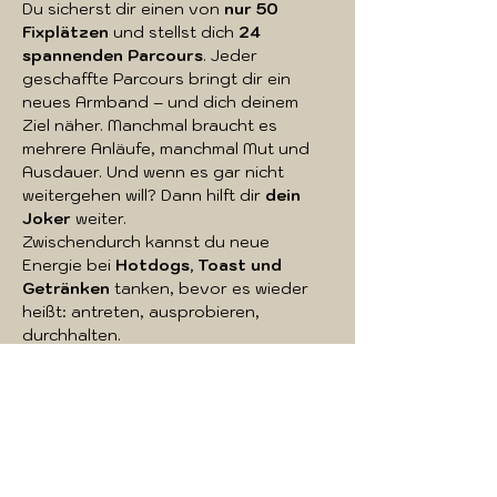
Du sicherst dir einen von 
nur 50 
Fixplätzen
 und stellst dich 
24 
spannenden Parcours
. Jeder 
geschaffte Parcours bringt dir ein 
neues Armband – und dich deinem 
Ziel näher. Manchmal braucht es 
mehrere Anläufe, manchmal Mut und 
Ausdauer. Und wenn es gar nicht 
weitergehen will? Dann hilft dir 
dein 
Joker
 weiter.
Zwischendurch kannst du neue 
Energie bei 
Hotdogs, Toast und 
Getränken
 tanken, bevor es wieder 
heißt: antreten, ausprobieren, 
durchhalten.
Am Ende tauschst du deine 
erkämpften Armbänder gegen 
deine 
Medaille
 ein – und gehst stolz, 
glücklich und mit einem breiten 
Grinsen nach Hause.
Mehr anzeigen