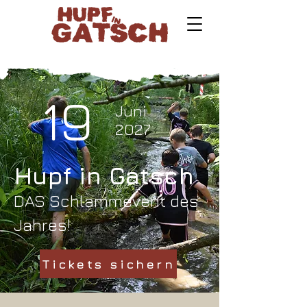
19
Juni
2027
Hupf in Gatsch
DAS Schlammevent des
Jahres!
Tickets sichern